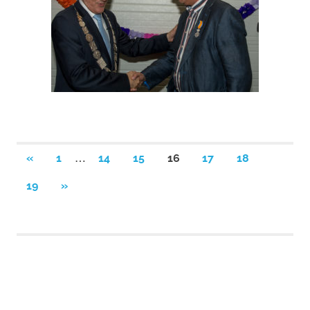
Berichten
…
VORIGE
«
1
14
15
16
17
18
BERICHTEN
paginering
VOLGENDE
19
»
BERICHTEN