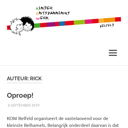
Belfeld
Stichting
Kinder
MENU
Ontspannings
Ga
naar
AUTEUR:
RICK
Werk
de
inhoud
Oproep!
6 SEPTEMBER 2019
RICK
NIEUWS
KOW Belfeld organiseert de vastelaovend voor de
kleinste Belhamels. Belangrijk onderdeel daarvan is dat