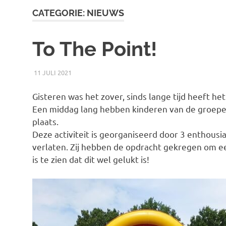
Ontspannings
de
CATEGORIE:
NIEUWS
inhoud
Werk
To The Point!
11 JULI 2021
RICK
NIEUWS
Gisteren was het zover, sinds lange tijd heeft h
Een middag lang hebben kinderen van de groepe
plaats.
Deze activiteit is georganiseerd door 3 enthous
verlaten. Zij hebben de opdracht gekregen om ee
is te zien dat dit wel gelukt is!