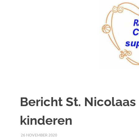
Bericht St. Nicolaas
kinderen
26 NOVEMBER 2020
RICK
NIEUWS