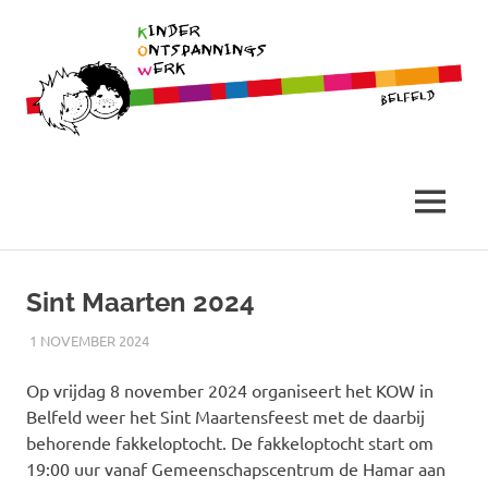
Belfeld
Stichting
Kinder
MENU
Ontspannings
Ga
naar
Sint Maarten 2024
Werk
de
inhoud
1 NOVEMBER 2024
RICK
NIEUWS
Op vrijdag 8 november 2024 organiseert het KOW in
Belfeld weer het Sint Maartensfeest met de daarbij
behorende fakkeloptocht. De fakkeloptocht start om
19:00 uur vanaf Gemeenschapscentrum de Hamar aan