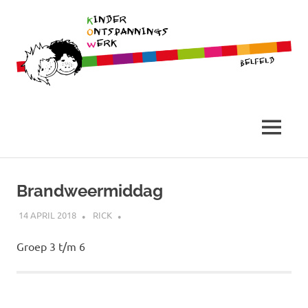
Belfeld
Stichting
Kinder
MENU
Ontspannings
Ga
naar
Brandweermiddag
Werk
de
inhoud
14 APRIL 2018
RICK
Groep 3 t/m 6