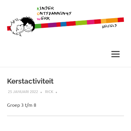
Belfeld
Stichting
Kinder
MENU
Ontspannings
Ga
naar
Kerstactiviteit
Werk
de
inhoud
25 JANUARI 2022
RICK
Groep 3 t/m 8