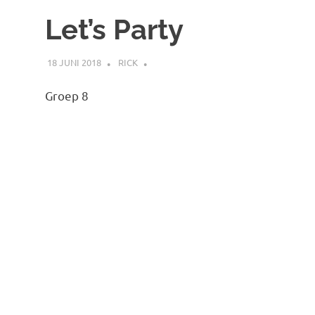
Ontspannings
de
Let’s Party
inhoud
Werk
18 JUNI 2018
RICK
Groep 8