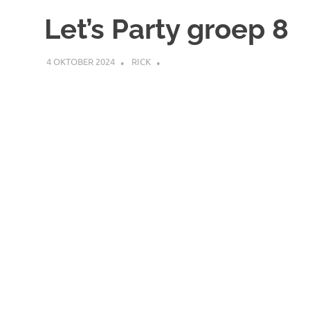
Ontspannings
de
Let’s Party groep 8
inhoud
Werk
4 OKTOBER 2024
RICK