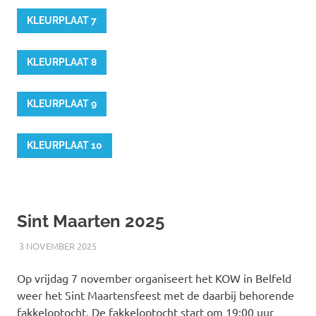
KLEURPLAAT 7
KLEURPLAAT 8
KLEURPLAAT 9
KLEURPLAAT 10
Sint Maarten 2025
3 NOVEMBER 2025
RICK
NIEUWS
Op vrijdag 7 november organiseert het KOW in Belfeld
weer het Sint Maartensfeest met de daarbij behorende
fakkeloptocht. De fakkeloptocht start om 19:00 uur