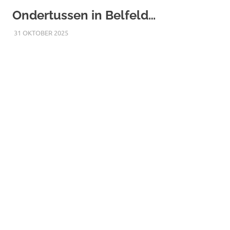
Ondertussen in Belfeld…
31 OKTOBER 2025
RICK
NIEUWS