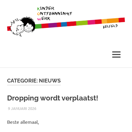
Belfeld
Stichting
Kinder
MENU
Ontspannings
Ga
naar
CATEGORIE:
NIEUWS
Werk
de
inhoud
Dropping wordt verplaatst!
9 JANUARI 2026
RICK
NIEUWS
Beste allemaal,